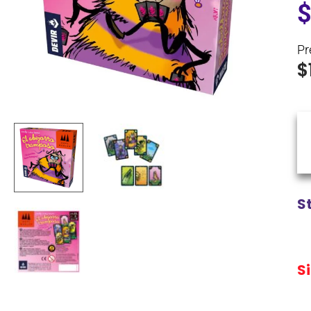
Pr
$
S
S