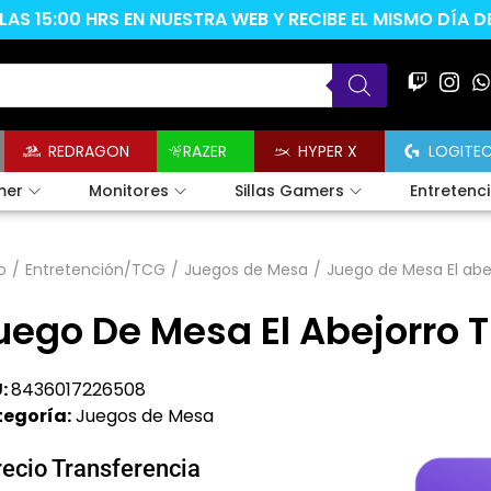
AS 15:00 HRS EN NUESTRA WEB Y RECIBE EL MISMO DÍA 
REDRAGON
RAZER
HYPER X
LOGITE
mer
Monitores
Sillas Gamers
Entretenc
o
/
Entretención/TCG
/
Juegos de Mesa
/
Juego de Mesa El ab
uego De Mesa El Abejorro
:
8436017226508
egoría:
Juegos de Mesa
recio Transferencia