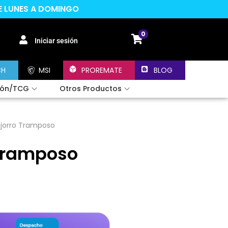
DE LUNES A DOMINGO
0
Iniciar sesión
CH
MSI
PROREMATE
BLOG
ión/TCG
Otros Productos
ejorro Tramposo
 Tramposo