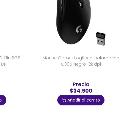
iffin RGB
Mouse Gamer Logitech Inalambrico
 DPI
G305 Negro 12k dpi
Precio
$34.900
o
Añadir al carrito