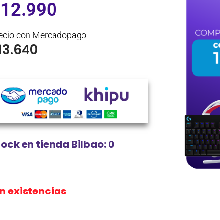
$
12.990
ecio con Mercadopago
13.640
tock en tienda Bilbao: 0
in existencias