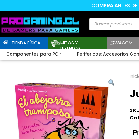
COMPRA ANTES DE L
TIENDA FÍSICA
MITOS Y
WACOM
LEYENDAS
Componentes para PC
Perifericos: Accesorios Ga
Inici
J
SKU
Cat
P