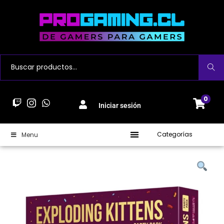
Buscar
0
Iniciar sesión
Categorías
Menu