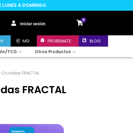
DE LUNES A DOMINGO
0
Iniciar sesión
CH
MSI
PROREMATE
BLOG
ión/TCG
Otros Productos
s Cruzadas FRACTAL
adas FRACTAL