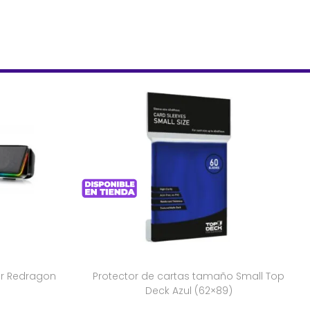
r Redragon
Protector de cartas tamaño Small Top
Deck Azul (62×89)