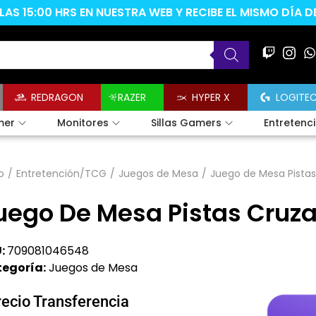
AS 15:00 HRS EN NUESTRA WEB Y RECIBE EL MISMO DÍA 
REDRAGON
RAZER
HYPER X
LOGITE
mer
Monitores
Sillas Gamers
Entretenc
o
/
Entretención/TCG
/
Juegos de Mesa
/
Juego de Mesa Pista
uego De Mesa Pistas Cruz
:
709081046548
egoría:
Juegos de Mesa
recio Transferencia