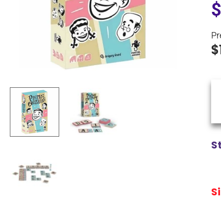
Pr
$
St
S