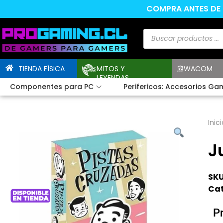
COMPRA ANTES DE L
TIENDA FÍSICA
MITOS Y
WACOM
LEYENDAS
Componentes para PC
Perifericos: Accesorios Ga
Inici
J
SKU
Cat
P