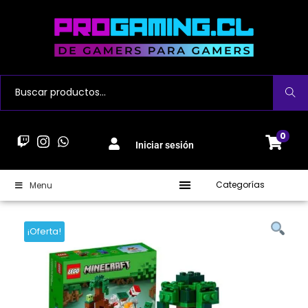
Buscar
0
Iniciar sesión
Categorías
Menu
¡Oferta!