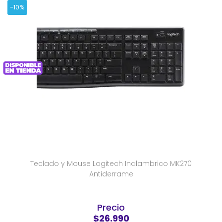
-10%
Teclado y Mouse Logitech Inalambrico MK270
Antiderrame
Precio
$26.990