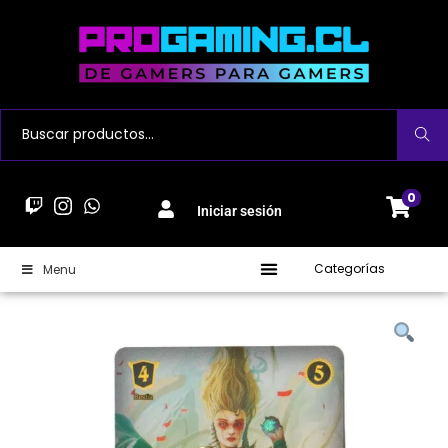
Buscar
0
Iniciar sesión
Categorías
Menu