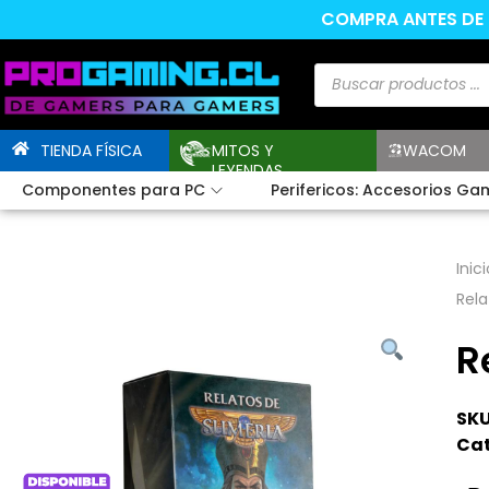
COMPRA ANTES DE L
TIENDA FÍSICA
MITOS Y
WACOM
LEYENDAS
Componentes para PC
Perifericos: Accesorios Ga
Inici
Rela
R
SKU
Cat