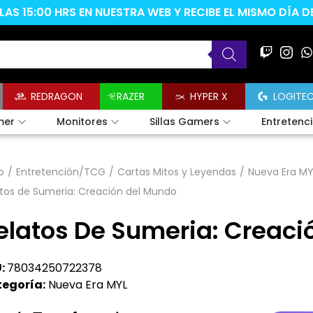
AS 15:00 HRS EN NUESTRA WEB Y RECIBE EL MISMO DÍA 
REDRAGON
RAZER
HYPER X
LOGITE
mer
Monitores
Sillas Gamers
Entretenc
o
/
Entretención/TCG
/
Cartas Mitos y Leyendas
/
Nueva Era MY
tos de Sumeria: Creación del Mundo
elatos De Sumeria: Creaci
:
78034250722378
egoría:
Nueva Era MYL