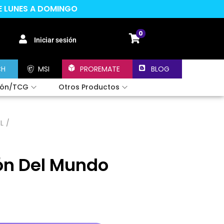
DE LUNES A DOMINGO
0
Iniciar sesión
CH
MSI
PROREMATE
BLOG
ión/TCG
Otros Productos
L
/
ón Del Mundo