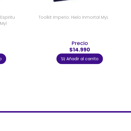
Espiritu
Toolkit Imperio: Hielo Inmortal MyL
Myl
Precio
$14.990
o
Añadir al carrito