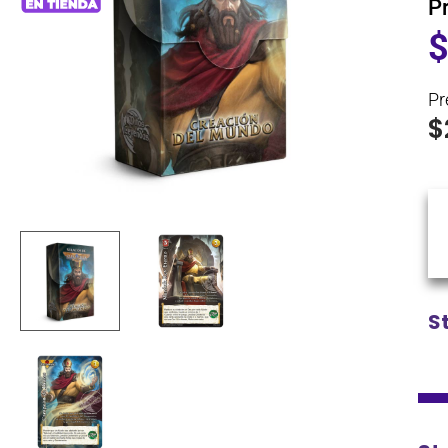
P
Pr
$
S