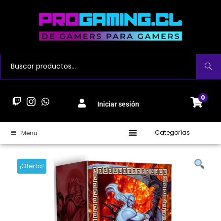
Buscar
0
Iniciar sesión
Categorías
Menu
¡Oferta!