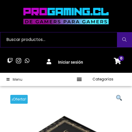
Buscar
0
Iniciar sesión
Categorías
Menu
¡Oferta!