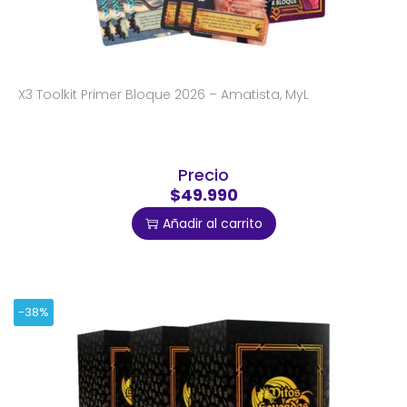
X3 Toolkit Primer Bloque 2026 – Amatista, MyL
Precio
$49.990
Añadir al carrito
-38%