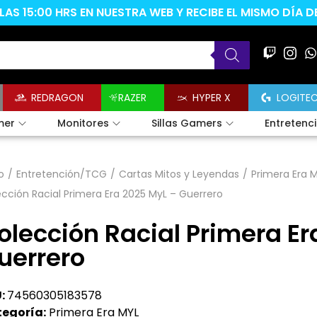
AS 15:00 HRS EN NUESTRA WEB Y RECIBE EL MISMO DÍA 
REDRAGON
RAZER
HYPER X
LOGITE
mer
Monitores
Sillas Gamers
Entretenc
o
/
Entretención/TCG
/
Cartas Mitos y Leyendas
/
Primera Era 
cción Racial Primera Era 2025 MyL – Guerrero
olección Racial Primera Er
uerrero
:
74560305183578
egoría:
Primera Era MYL