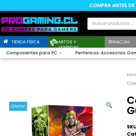
COMPRA ANTES DE L
TIENDA FÍSICA
MITOS Y
WACOM
LEYENDAS
Componentes para PC
Perifericos: Accesorios Ga
Inici
Cole
C
G
¡Oferta!
SKU
Cat