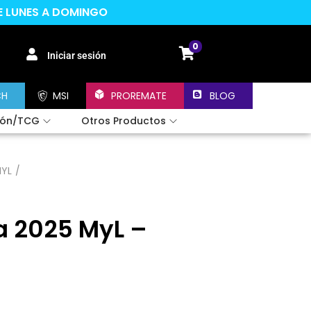
DE LUNES A DOMINGO
0
Iniciar sesión
CH
MSI
PROREMATE
BLOG
ión/TCG
Otros Productos
MYL
/
a 2025 MyL –