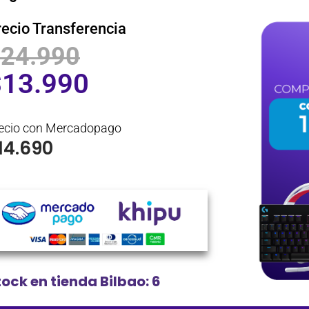
recio Transferencia
$
24.990
$
13.990
ecio con Mercadopago
14.690
tock en tienda Bilbao: 6