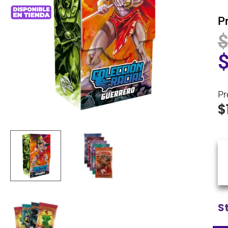
P
Pr
$
S