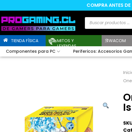
COMPRA ANTES DE L
TIENDA FÍSICA
MITOS Y
WACOM
LEYENDAS
Componentes para PC
Perifericos: Accesorios Ga
Inici
One 
O
I
SKU
Cat