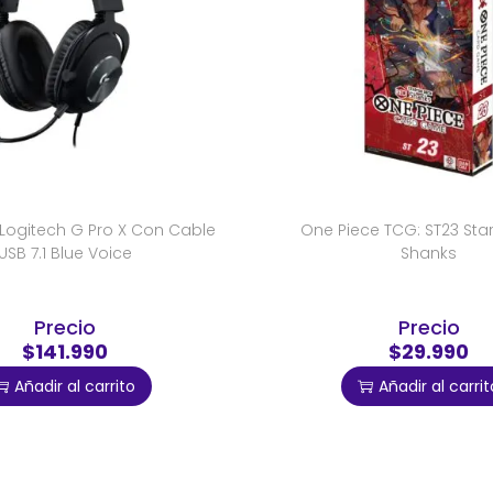
Logitech G Pro X Con Cable
One Piece TCG: ST23 Star
USB 7.1 Blue Voice
Shanks
Precio
Precio
$141.990
$29.990
Añadir al carrito
Añadir al carrit