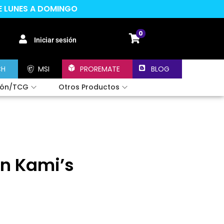
DE LUNES A DOMINGO
0
Iniciar sesión
CH
MSI
PROREMATE
BLOG
ión/TCG
Otros Productos
On Kami’s