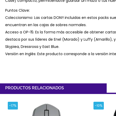
Case) compacto, permitiéndote guardar un mazo o tus nuev
Puntos Clave:
Coleccionismo: Las cartas DON!! incluidas en estos packs su
encuentran en las cajas de sobres normales.
Acceso a OP-15: Es la forma más accesible de obtener cartas
destaca por sus líderes de Enel (Morado) y Luffy (Amarillo), 
Skypiea, Dressrosa y East Blue.
Versión en Inglés: Este producto corresponde a la versión int
PRODUCTOS RELACIONADOS
-17%
-10%