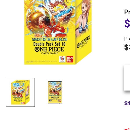
P
Pr
$
S