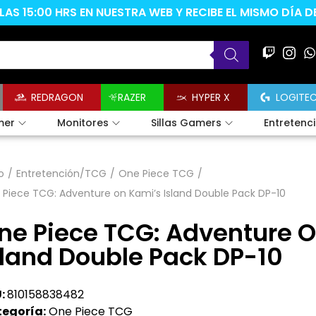
AS 15:00 HRS EN NUESTRA WEB Y RECIBE EL MISMO DÍA 
REDRAGON
RAZER
HYPER X
LOGITE
mer
Monitores
Sillas Gamers
Entretenc
o
/
Entretención/TCG
/
One Piece TCG
/
Piece TCG: Adventure on Kami’s Island Double Pack DP-10
ne Piece TCG: Adventure 
sland Double Pack DP-10
:
810158838482
egoría:
One Piece TCG