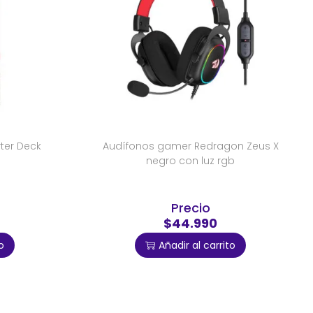
ter Deck
Audífonos gamer Redragon Zeus X
negro con luz rgb
Precio
$44.990
o
Añadir al carrito