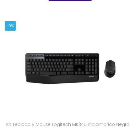
-9%
Kit Teclado y Mouse Logitech MK345 Inalambrico Negro