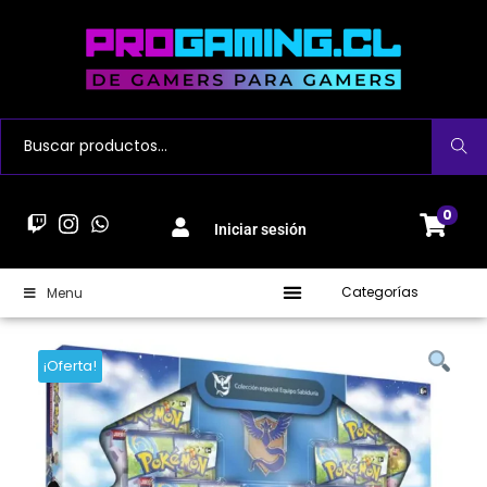
Buscar
0
Iniciar sesión
Categorías
Menu
¡Oferta!