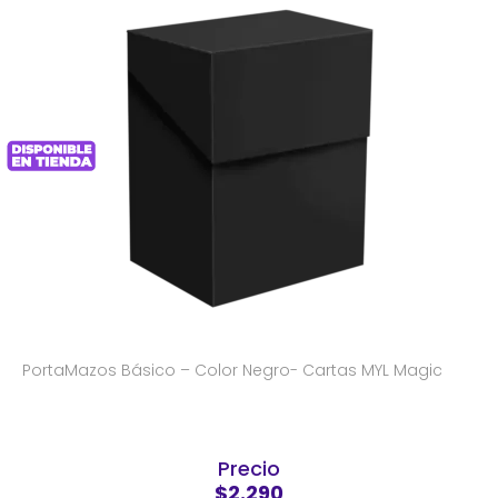
PortaMazos Básico – Color Negro- Cartas MYL Magic
Precio
$2.290