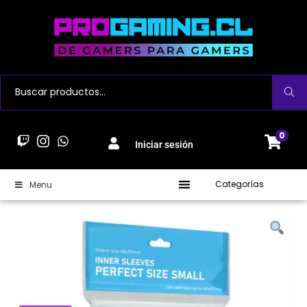
Buscar
0
Iniciar sesión
Categorías
Menu