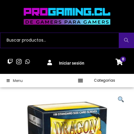
Buscar
0
Iniciar sesión
Categorías
Menu