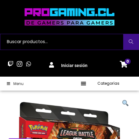
Buscar
0
Iniciar sesión
Categorías
Menu