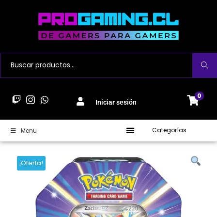
Buscar
0
Iniciar sesión
Categorías
Menu
¡Oferta!