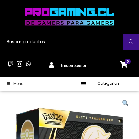
Buscar
0
Iniciar sesión
Categorías
Menu