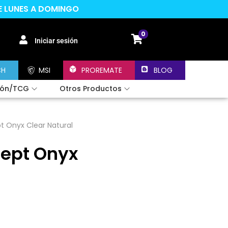
DE LUNES A DOMINGO
0
Iniciar sesión
CH
MSI
PROREMATE
BLOG
ión/TCG
Otros Productos
t Onyx Clear Natural
cept Onyx