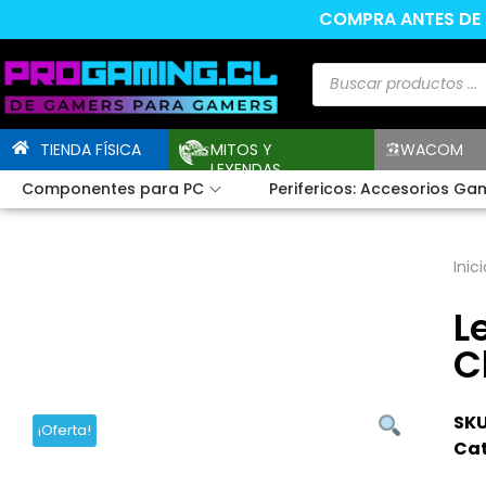
COMPRA ANTES DE L
TIENDA FÍSICA
MITOS Y
WACOM
LEYENDAS
Componentes para PC
Perifericos: Accesorios Ga
Inici
L
C
SKU
¡Oferta!
Cat