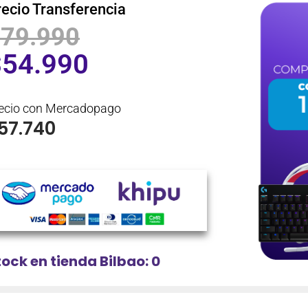
recio Transferencia
$
79.990
$
54.990
ecio con Mercadopago
57.740
tock en tienda Bilbao: 0