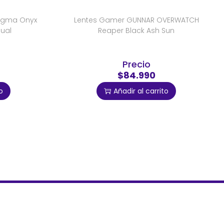
igma Onyx
Lentes Gamer GUNNAR OVERWATCH
sual
Reaper Black Ash Sun
Precio
$84.990
o
Añadir al carrito