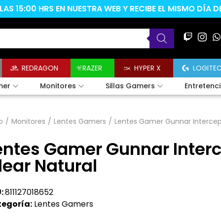
AS 15:00 HRS EN NUESTRA WEB Y RECIBE EL MISMO DÍA 
REDRAGON
RAZER
HYPER X
LOGITE
mer
Monitores
Sillas Gamers
Entretenc
o
/
Monitores
/
Lentes Gamers
/
Lentes Gamer Gunnar Intercep
entes Gamer Gunnar Inter
lear Natural
:
811127018652
egoría:
Lentes Gamers