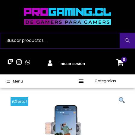
Buscar
0
Iniciar sesión
Categorías
Menu
¡Oferta!