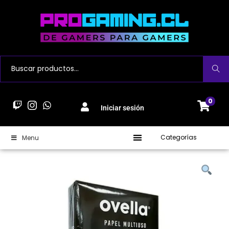
Buscar
0
Iniciar sesión
Categorías
Menu