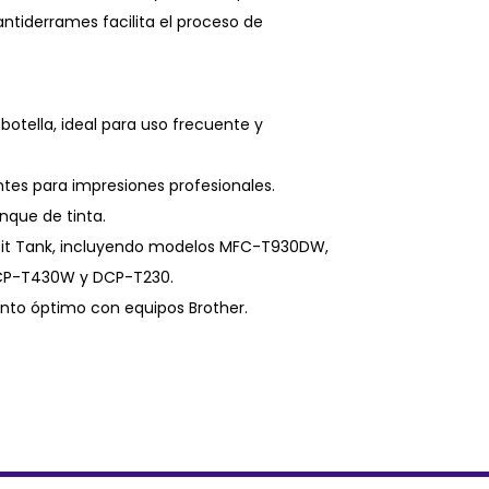
ntiderrames facilita el proceso de
otella, ideal para uso frecuente y
ntes para impresiones profesionales.
anque de tinta.
efit Tank, incluyendo modelos MFC-T930DW,
P-T430W y DCP-T230.
iento óptimo con equipos Brother.