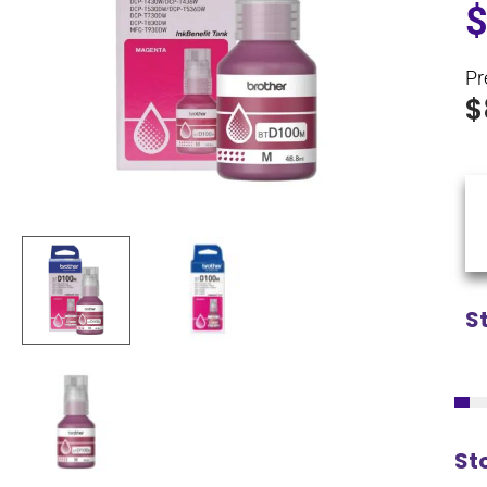
Pr
$
S
St