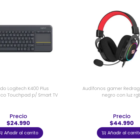
do Logitech K400 Plus
Audífonos gamer Redrag
ico Touchpad p/ Smart TV
negro con luz rg
Precio
Precio
$24.990
$44.990
Añadir al carrito
Añadir al carrit