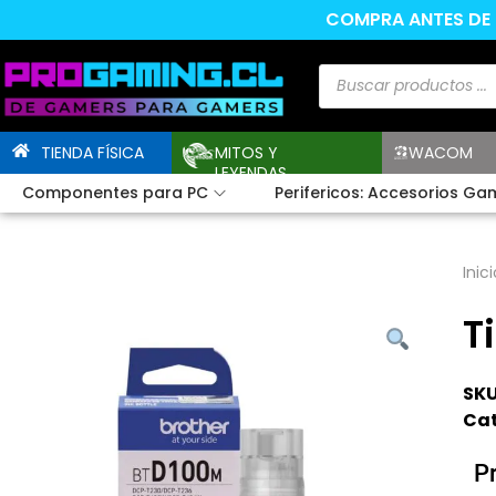
COMPRA ANTES DE L
TIENDA FÍSICA
MITOS Y
WACOM
LEYENDAS
Componentes para PC
Perifericos: Accesorios Ga
Inici
T
SKU
Cat
P