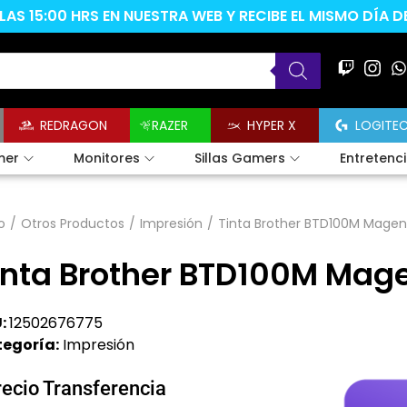
AS 15:00 HRS EN NUESTRA WEB Y RECIBE EL MISMO DÍA 
REDRAGON
RAZER
HYPER X
LOGITE
mer
Monitores
Sillas Gamers
Entretenc
o
/
Otros Productos
/
Impresión
/
Tinta Brother BTD100M Magen
inta Brother BTD100M Mag
:
12502676775
egoría:
Impresión
recio Transferencia