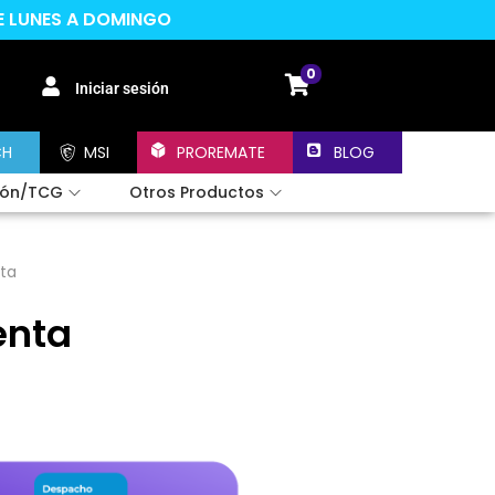
DE LUNES A DOMINGO
0
Iniciar sesión
CH
MSI
PROREMATE
BLOG
ión/TCG
Otros Productos
ta
enta