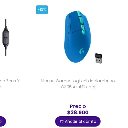
-10%
on Zeus X
Mouse Gamer Logitech Inalambrico
b
G305 Azul 12k dpi
Precio
$38.900
o
Añadir al carrito