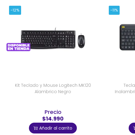
-12%
-11%
Kit Teclado y Mouse Logitech MK120
Tecla
Alambrico Negro
Inalambr
Precio
$14.990
Añadir al carrito