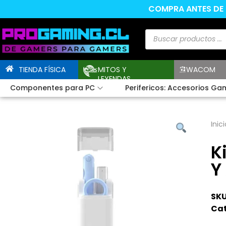
COMPRA ANTES DE L
TIENDA FÍSICA
MITOS Y
WACOM
LEYENDAS
Componentes para PC
Perifericos: Accesorios Ga
Inici
K
Y
SKU
Cat