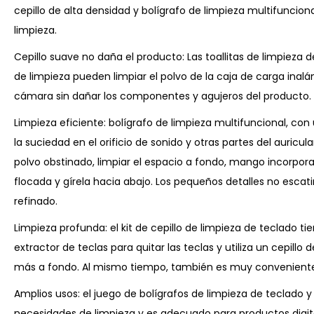
cepillo de alta densidad y bolígrafo de limpieza multifuncion
limpieza.
Cepillo suave no daña el producto: Las toallitas de limpieza d
de limpieza pueden limpiar el polvo de la caja de carga inalá
cámara sin dañar los componentes y agujeros del producto.
Limpieza eficiente: bolígrafo de limpieza multifuncional, con u
la suciedad en el orificio de sonido y otras partes del auricula
polvo obstinado, limpiar el espacio a fondo, mango incorporad
flocada y gírela hacia abajo. Los pequeños detalles no esca
refinado.
Limpieza profunda: el kit de cepillo de limpieza de teclado tie
extractor de teclas para quitar las teclas y utiliza un cepillo 
más a fondo. Al mismo tiempo, también es muy conveniente 
Amplios usos: el juego de bolígrafos de limpieza de teclado 
necesidades de limpieza y es adecuado para productos digit