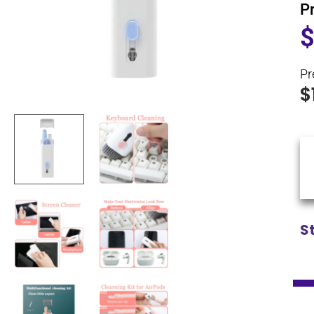
P
Pr
$
S