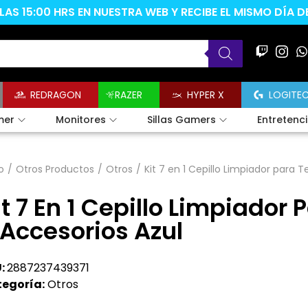
AS 15:00 HRS EN NUESTRA WEB Y RECIBE EL MISMO DÍA 
REDRAGON
RAZER
HYPER X
LOGITE
mer
Monitores
Sillas Gamers
Entretenc
o
/
Otros Productos
/
Otros
/
Kit 7 en 1 Cepillo Limpiador para 
it 7 En 1 Cepillo Limpiador
 Accesorios Azul
:
2887237439371
egoría:
Otros