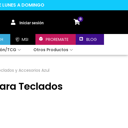
DE LUNES A DOMINGO
0
Iniciar sesión
CH
MSI
PROREMATE
BLOG
ión/TCG
Otros Productos
Teclados y Accesorios Azul
 Para Teclados