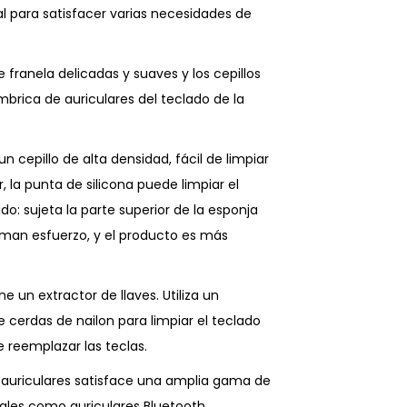
al para satisfacer varias necesidades de
e franela delicadas y suaves y los cepillos
mbrica de auriculares del teclado de la
n cepillo de alta densidad, fácil de limpiar
r, la punta de silicona puede limpiar el
o: sujeta la parte superior de la esponja
timan esfuerzo, y el producto es más
ne un extractor de llaves. Utiliza un
de cerdas de nailon para limpiar el teclado
reemplazar las teclas.
y auriculares satisface una amplia gama de
ales como auriculares Bluetooth,