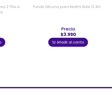
a 2 This is
Funda Silicona para Redmi Note 12 4G
oy
Precio
$3.990
o
Añadir al carrito