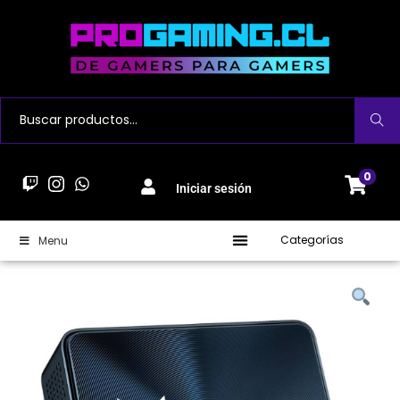
Buscar
0
Iniciar sesión
Categorías
Menu