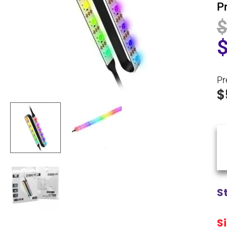
P
Pr
$
S
S