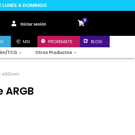
DE LUNES A DOMINGO
0
Iniciar sesión
CH
MSI
PROREMATE
BLOG
ión/TCG
Otros Productos
RGB 400mm
pe ARGB