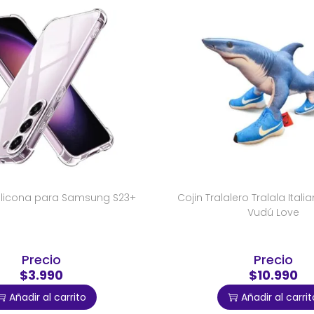
ilicona para Samsung S23+
Cojin Tralalero Tralala Italia
Vudú Love
Precio
Precio
$3.990
$10.990
Añadir al carrito
Añadir al carrit