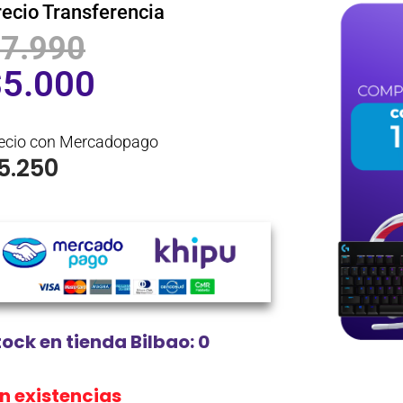
recio Transferencia
$
7.990
$
5.000
ecio con Mercadopago
5.250
tock en tienda Bilbao: 0
in existencias