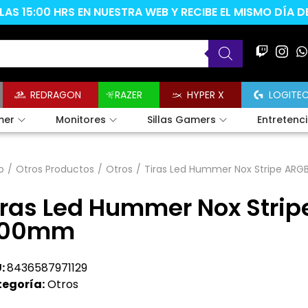
AS 15:00 HRS EN NUESTRA WEB Y RECIBE EL MISMO DÍA 
REDRAGON
RAZER
HYPER X
LOGITE
mer
Monitores
Sillas Gamers
Entretenc
o
/
Otros Productos
/
Otros
/
Tiras Led Hummer Nox Stripe A
iras Led Hummer Nox Stri
00mm
:
8436587971129
egoría:
Otros