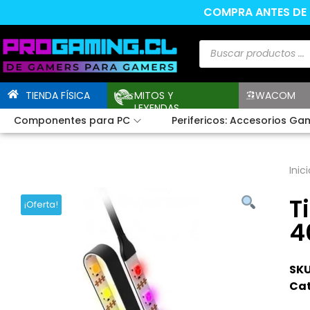
COMPRA ANTES DE L
TIENDA FÍSICA
MITOS Y
WACOM
LEYENDAS
Componentes para PC
Perifericos: Accesorios Ga
Inici
T
¡Oferta!
4
SKU
Cat