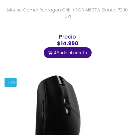
Mouse Gamer Redragon Griffin RGB M607W Blanco 7200
DPI
Precio
$14.990
Añadir al carrito
-10%