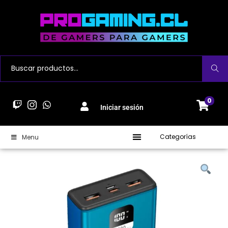
Buscar
0
Iniciar sesión
Categorías
Menu