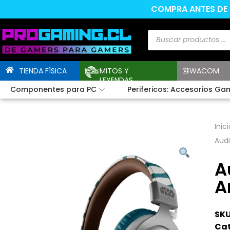
COMPRA ANTES DE L
TIENDA FÍSICA
MITOS Y
WACOM
LEYENDAS
Componentes para PC
Perifericos: Accesorios Ga
Inici
Aud
A
A
SKU
Cat