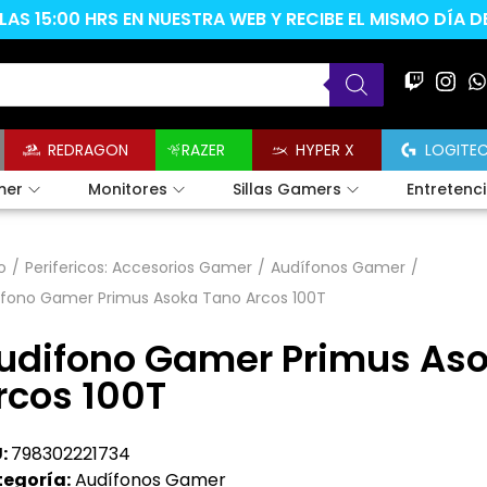
AS 15:00 HRS EN NUESTRA WEB Y RECIBE EL MISMO DÍA 
REDRAGON
RAZER
HYPER X
LOGITE
mer
Monitores
Sillas Gamers
Entretenc
o
/
Perifericos: Accesorios Gamer
/
Audífonos Gamer
/
ifono Gamer Primus Asoka Tano Arcos 100T
udifono Gamer Primus As
rcos 100T
:
798302221734
egoría:
Audífonos Gamer