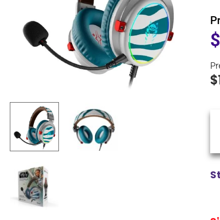
P
Pr
$
S