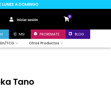
DE LUNES A DOMINGO
0
Iniciar sesión
CH
MSI
PROREMATE
BLOG
ión/TCG
Otros Productos
oka Tano