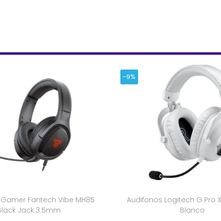
-9%
 Gamer Fantech Vibe MH85
Audifonos Logitech G Pro X
Black Jack 3.5mm
Blanco