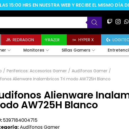
AS 15:00 HRS EN NUESTRA WEB Y RECIBE EL MISMO DÍA 
REDRAGON
RAZER
HYPER X
LOGITE
mer
Monitores
Sillas Gamers
Entretenc
o
/
Perifericos: Accesorios Gamer
/
Audífonos Gamer
/
ifonos Alienware Inalambricos Tri modo AW725H Blanco
udifonos Alienware Inalam
odo AW725H Blanco
:
5397184004715
egoría:
Audífonos Gamer