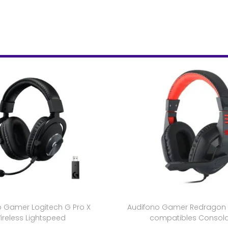
o Gamer Logitech G Pro X
Audifono Gamer Redragon
ireless Lightspeed
compatibles Consola