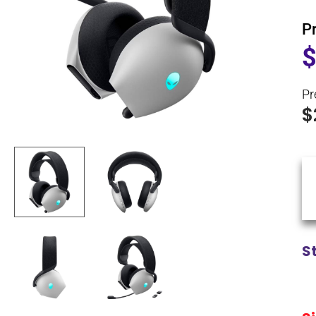
P
Pr
$
S