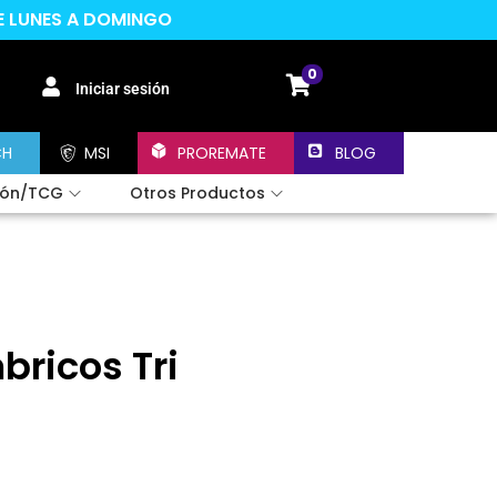
DE LUNES A DOMINGO
0
Iniciar sesión
CH
MSI
PROREMATE
BLOG
ión/TCG
Otros Productos
bricos Tri