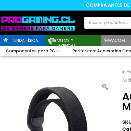
COMPRA ANTES DE L
TIENDA FÍSICA
MITOS Y
WACOM
LEYENDAS
Componentes para PC
Perifericos: Accesorios Ga
Inici
Aud
A
M
SKU
Cat