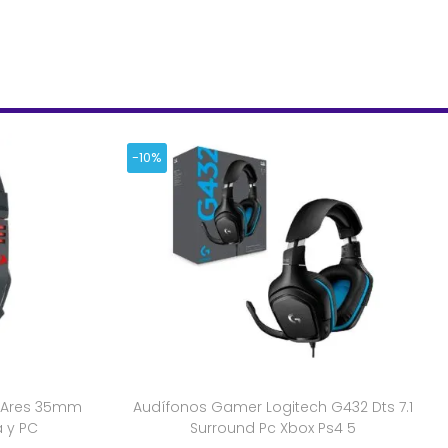
-10%
 Ares 35mm
Audífonos Gamer Logitech G432 Dts 7.1
 y PC
Surround Pc Xbox Ps4 5