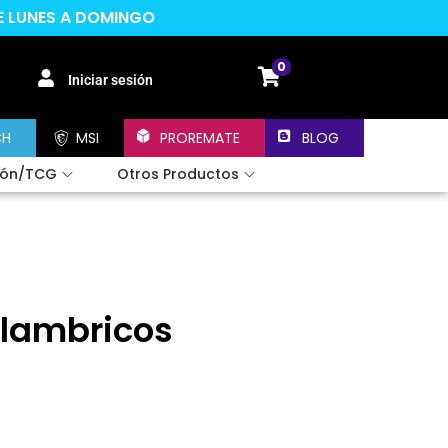
DE LUNES A DOMINGO
0
Iniciar sesión
CH
MSI
PROREMATE
BLOG
ión/TCG
Otros Productos
alambricos