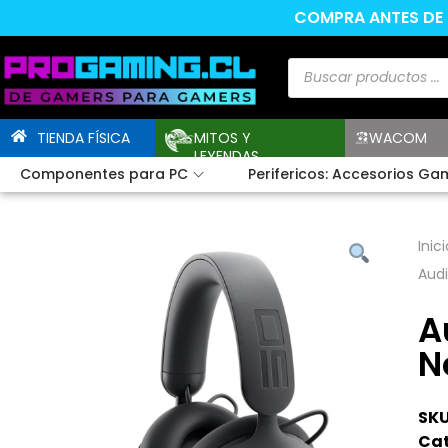
COMPRA ANTES DE L
TIENDA FÍSICA
MITOS Y
WACOM
LEYENDAS
Componentes para PC
Perifericos: Accesorios Ga
Inici
Audi
A
N
SKU
Cat