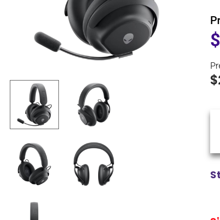
P
Pr
$
S