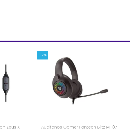
-17%
on Zeus X
Audifonos Gamer Fantech Blitz MH87