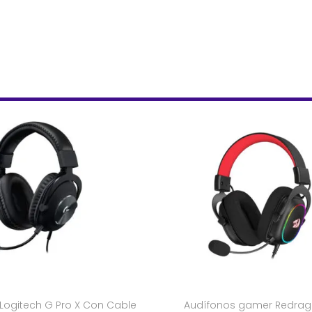
Logitech G Pro X Con Cable
Audífonos gamer Redrag