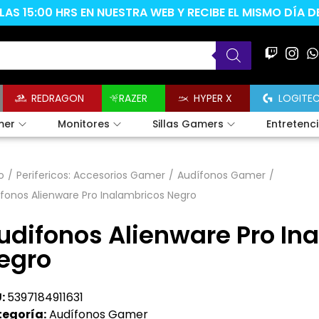
AS 15:00 HRS EN NUESTRA WEB Y RECIBE EL MISMO DÍA 
REDRAGON
RAZER
HYPER X
LOGITE
mer
Monitores
Sillas Gamers
Entretenc
o
/
Perifericos: Accesorios Gamer
/
Audífonos Gamer
/
fonos Alienware Pro Inalambricos Negro
udifonos Alienware Pro In
egro
:
5397184911631
egoría:
Audífonos Gamer