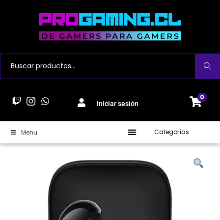
Buscar
0
Iniciar sesión
Categorías
Menu