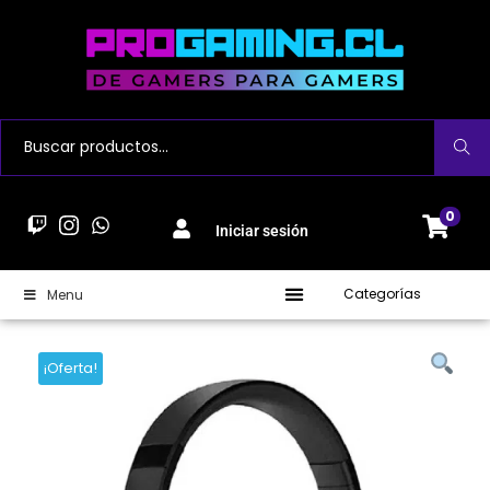
Buscar
0
Iniciar sesión
Categorías
Menu
¡Oferta!