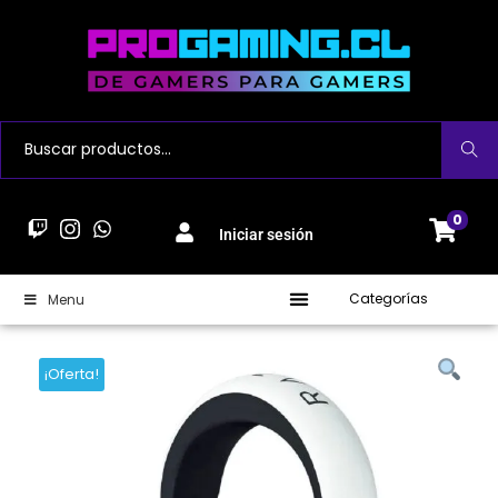
Buscar
0
Iniciar sesión
Categorías
Menu
¡Oferta!