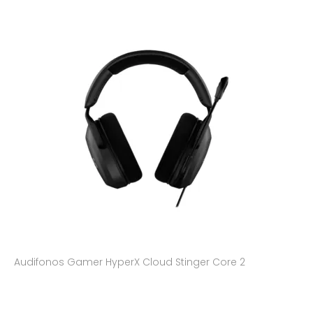
Audifonos Gamer HyperX Cloud Stinger Core 2