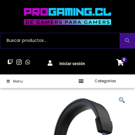
Buscar
0
Iniciar sesión
Categorías
Menu