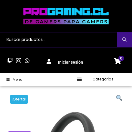
Buscar
0
Iniciar sesión
Categorías
Menu
¡Oferta!