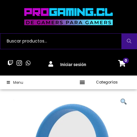
Buscar
0
Iniciar sesión
Categorías
Menu