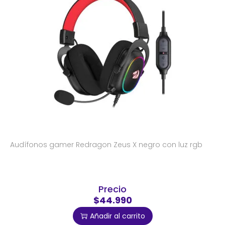
Audífonos gamer Redragon Zeus X negro con luz rgb
Precio
$44.990
Añadir al carrito