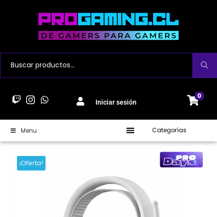
Buscar
0
Iniciar sesión
Categorías
Menu
¡Oferta!