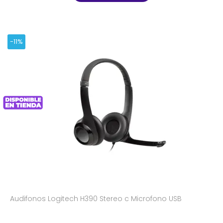
-11%
Audifonos Logitech H390 Stereo c Microfono USB