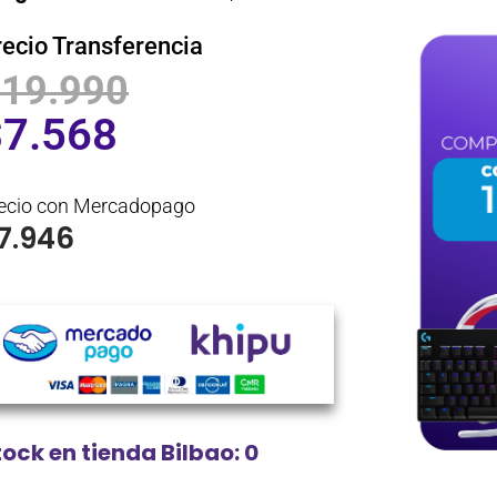
recio Transferencia
$
19.990
$
7.568
ecio con Mercadopago
7.946
tock en tienda Bilbao: 0