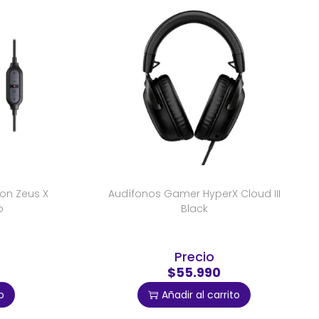
on Zeus X
Audífonos Gamer HyperX Cloud III
b
Black
Precio
$55.990
o
Añadir al carrito