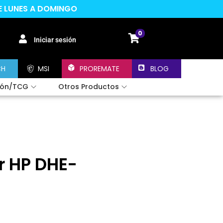
DE LUNES A DOMINGO
0
Iniciar sesión
CH
MSI
PROREMATE
BLOG
ión/TCG
Otros Productos
r HP DHE-