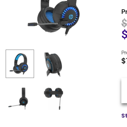
P
Pr
$
S