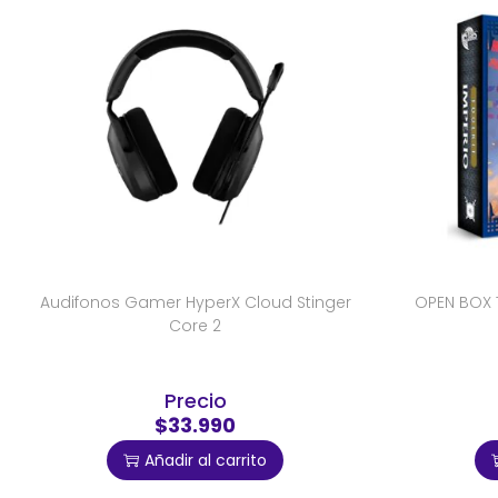
Audifonos Gamer HyperX Cloud Stinger
OPEN BOX T
Core 2
Precio
$33.990
Añadir al carrito