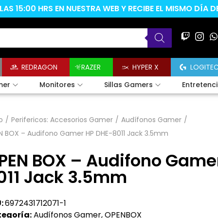
AS 15:00 HRS EN NUESTRA WEB Y RECIBE EL MISMO DÍA 
REDRAGON
RAZER
HYPER X
LOGITE
mer
Monitores
Sillas Gamers
Entretenc
o
/
Perifericos: Accesorios Gamer
/
Audífonos Gamer
/
N BOX – Audifono Gamer HP DHE-8011 Jack 3.5mm
PEN BOX – Audifono Game
011 Jack 3.5mm
:
6972431712071-1
egoría:
Audífonos Gamer
,
OPENBOX