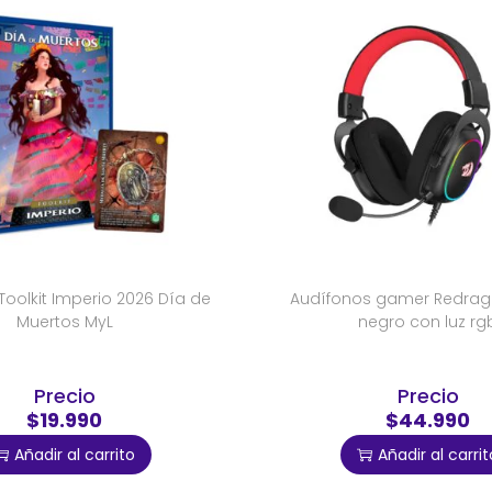
oolkit Imperio 2026 Día de
Audífonos gamer Redrag
Muertos MyL
negro con luz rg
Precio
Precio
$19.990
$44.990
Añadir al carrito
Añadir al carrit