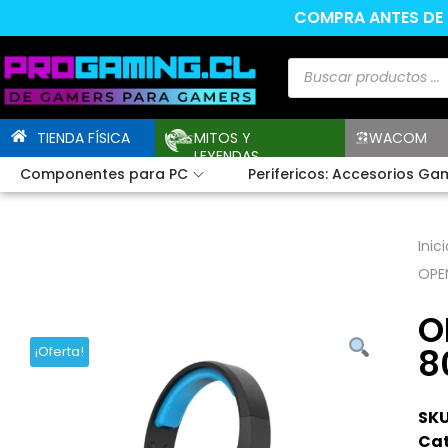
COMPRA ANTES DE L
TIENDA FÍSICA
MITOS Y
WACOM
LEYENDAS
Componentes para PC
Perifericos: Accesorios Ga
Inici
OPE
O
8
¡Oferta!
SKU
Cat