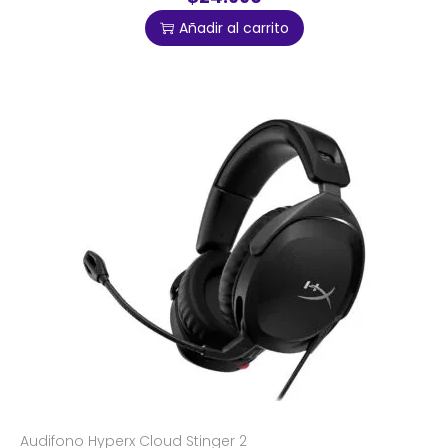
Añadir al carrito
Audifono Hyperx Cloud Stinger 2