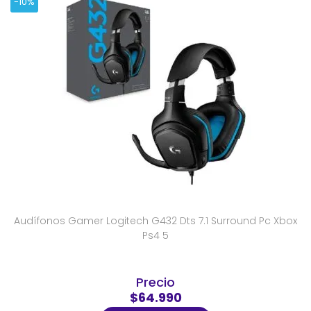
-10%
Audífonos Gamer Logitech G432 Dts 7.1 Surround Pc Xbox
Ps4 5
Precio
$64.990