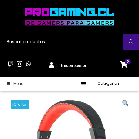
Buscar
0
Iniciar sesión
Categorías
Menu
¡Oferta!