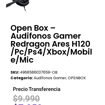
Open Box –
Audifonos Gamer
Redragon Ares H120
/pc/ps4/xbox/mobil
E/mic
SKU:
4968586037659-OB
Categoría:
Audífonos Gamer
,
OPENBOX
Precio Transferencia
$
9.990