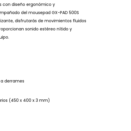
as con diseño ergonómico y
. Acompañado del mousepad GX-PAD 500S
lizante, disfrutarás de movimientos fluidos
roporcionan sonido estéreo nítido y
uipo.
e a derrames
arios (450 x 400 x 3 mm)