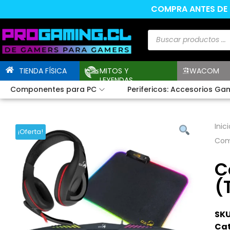
COMPRA ANTES DE L
TIENDA FÍSICA
MITOS Y
WACOM
LEYENDAS
Componentes para PC
Perifericos: Accesorios Ga
Inici
¡Oferta!
Com
C
(
SKU
Cat