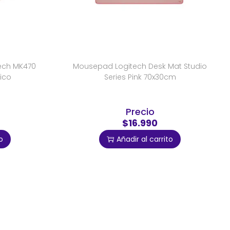
tech MK470
Mousepad Logitech Desk Mat Studio
ico
Series Pink 70x30cm
Precio
$16.990
o
Añadir al carrito