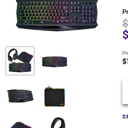
P
Pr
$
S