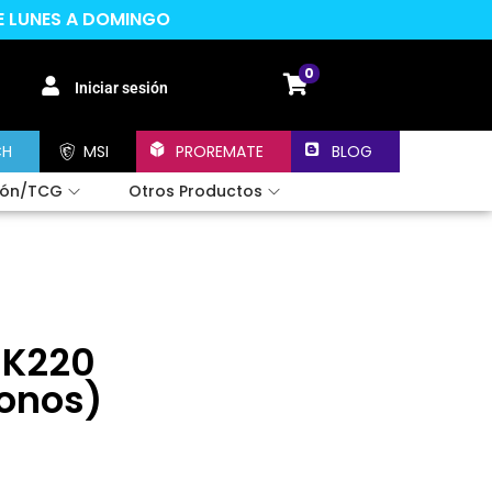
DE LUNES A DOMINGO
0
Iniciar sesión
CH
MSI
PROREMATE
BLOG
ión/TCG
Otros Productos
 K220
onos)