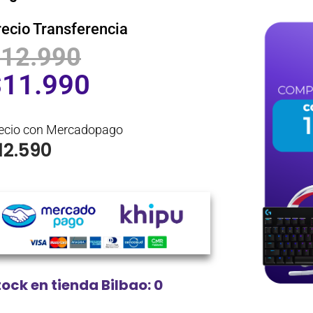
recio Transferencia
$
12.990
$
11.990
ecio con Mercadopago
12.590
tock en tienda Bilbao: 0