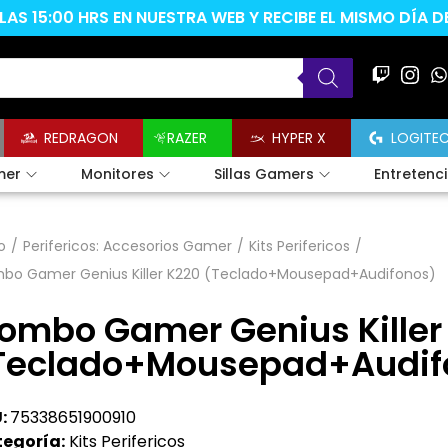
AS 15:00 HRS EN NUESTRA WEB Y RECIBE EL MISMO DÍA 
REDRAGON
RAZER
HYPER X
LOGITE
mer
Monitores
Sillas Gamers
Entretenc
o
/
Perifericos: Accesorios Gamer
/
Kits Perifericos
/
bo Gamer Genius Killer K220 (Teclado+Mousepad+Audifonos)
ombo Gamer Genius Killer
Teclado+Mousepad+Audif
:
75338651900910
egoría:
Kits Perifericos