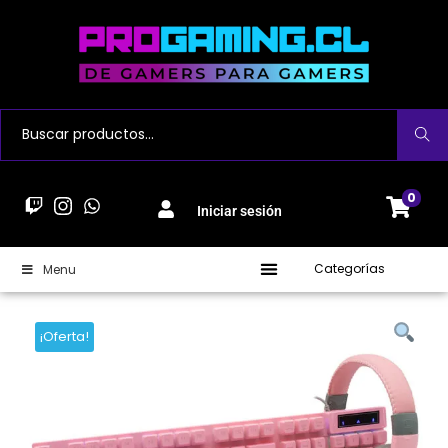
Buscar
0
Iniciar sesión
Categorías
Menu
¡Oferta!