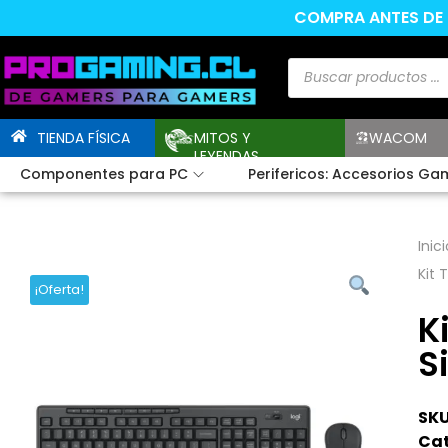
COMPRA ANTES DE L
TIENDA FÍSICA
MITOS Y
WACOM
LEYENDAS
Componentes para PC
Perifericos: Accesorios Ga
Inici
Kit 
¡Oferta!
K
S
SKU
Cat