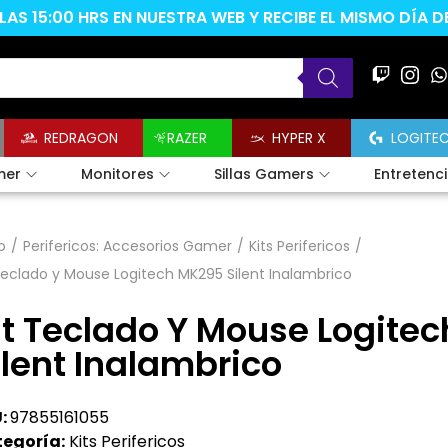
AS 15:00 HRS EN NUESTRA WEB Y RECIBE EL MISMO DÍA 
REDRAGON
RAZER
HYPER X
LOGITE
mer
Monitores
Sillas Gamers
Entretenc
o
/
Perifericos: Accesorios Gamer
/
Kits Perifericos
/
Teclado y Mouse Logitech MK295 Silent Inalambrico
it Teclado Y Mouse Logite
ilent Inalambrico
:
97855161055
egoría:
Kits Perifericos