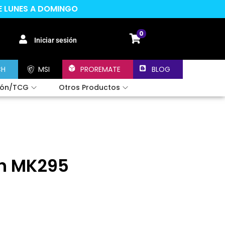
DE LUNES A DOMINGO
0
Iniciar sesión
CH
MSI
PROREMATE
BLOG
ión/TCG
Otros Productos
ch MK295