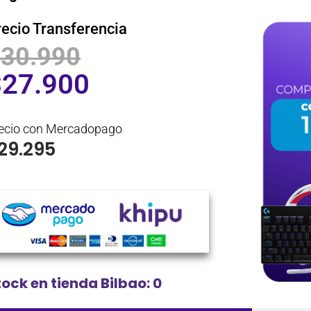
recio Transferencia
$
30.990
$
27.900
ecio con Mercadopago
29.295
tock en tienda Bilbao: 0