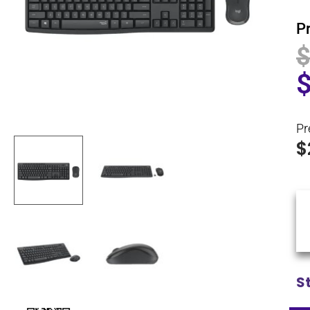
P
Pr
$
S