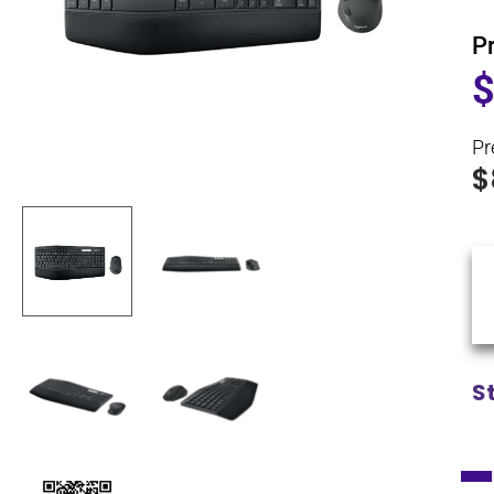
P
Pr
$
S