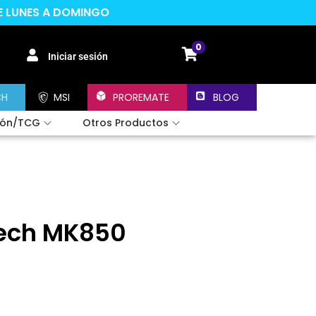
DE LUNES A DOMINGO
0
Iniciar sesión
CH
MSI
PROREMATE
BLOG
ión/TCG
Otros Productos
tech MK850