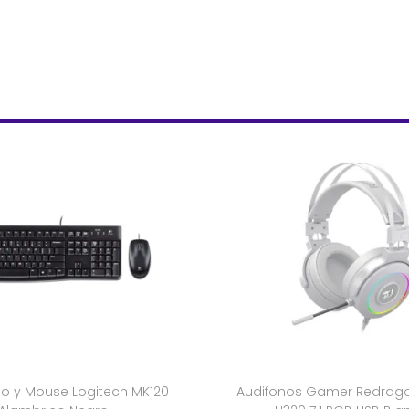
do y Mouse Logitech MK120
Audifonos Gamer Redrago