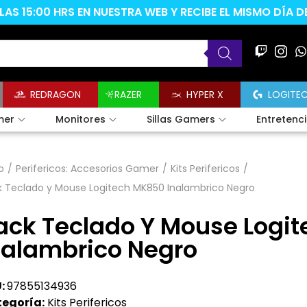
AS 15:00 HRS EN NUESTRA WEB Y RECIBE EL MISMO DÍA 
REDRAGON
RAZER
HYPER X
LOGITE
mer
Monitores
Sillas Gamers
Entretenc
o
/
Perifericos: Accesorios Gamer
/
Kits Perifericos
/
k Teclado y Mouse Logitech MK850 Inalambrico Negro
ack Teclado Y Mouse Logi
nalambrico Negro
:
97855134936
egoría:
Kits Perifericos