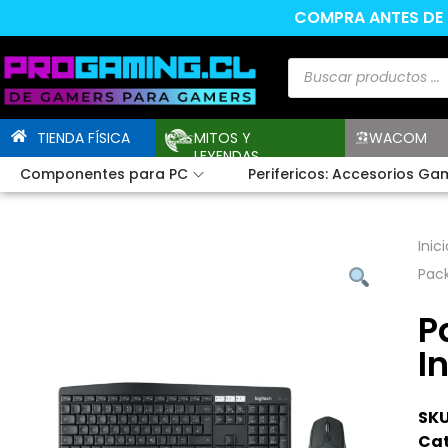
COMPRA ANTES DE L
TIENDA FÍSICA
MITOS Y
WACOM
LEYENDAS
Componentes para PC
Perifericos: Accesorios Ga
Inici
Pac
P
I
SKU
Cat