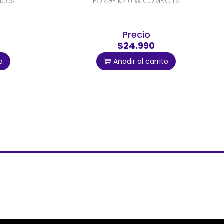
ancos
FORGE K210 W COMBO LS
Precio
$24.990
o
Añadir al carrito