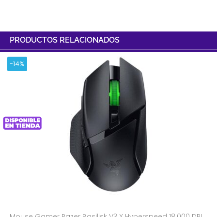
PRODUCTOS RELACIONADOS
-14%
Mouse Gamer Razer Basilisk V3 X Hyperspeed 18.000 DPI