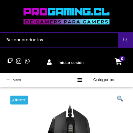
Buscar
0
Iniciar sesión
Categorías
Menu
¡Oferta!