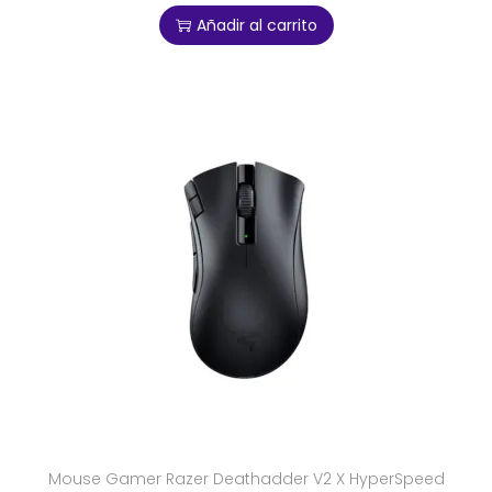
Añadir al carrito
Mouse Gamer Razer Deathadder V2 X HyperSpeed