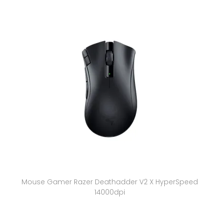
Mouse Gamer Razer Deathadder V2 X HyperSpeed
14000dpi