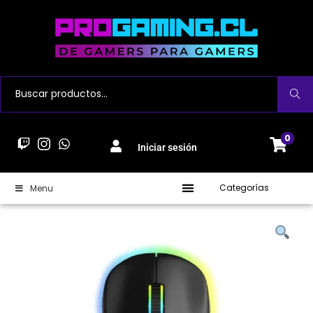
Buscar
0
Iniciar sesión
Categorías
Menu