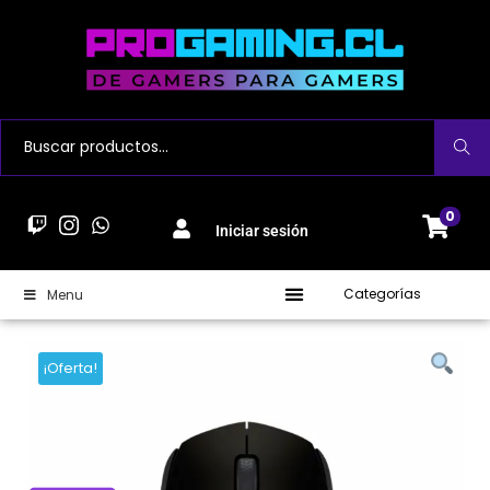
Buscar
0
Iniciar sesión
Categorías
Menu
¡Oferta!