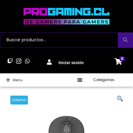
Buscar
0
Iniciar sesión
Categorías
Menu
¡Oferta!