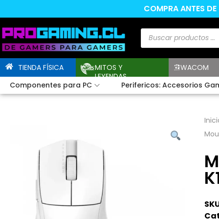
COMPRA ANTES DE L
TIENDA FÍSICA
MITOS Y
WACOM
LEYENDAS
Componentes para PC
Perifericos: Accesorios Ga
Inici
Mous
M
K
SKU
Cat