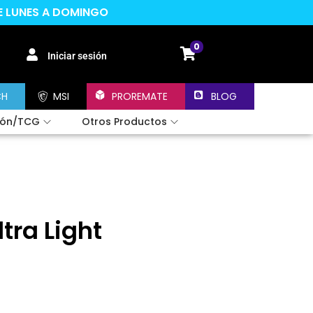
DE LUNES A DOMINGO
0
Iniciar sesión
CH
MSI
PROREMATE
BLOG
ión/TCG
Otros Productos
tra Light