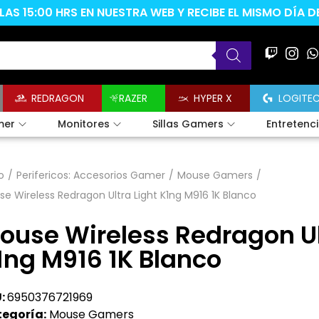
AS 15:00 HRS EN NUESTRA WEB Y RECIBE EL MISMO DÍA 
REDRAGON
RAZER
HYPER X
LOGITE
mer
Monitores
Sillas Gamers
Entretenc
o
/
Perifericos: Accesorios Gamer
/
Mouse Gamers
/
e Wireless Redragon Ultra Light K1ng M916 1K Blanco
ouse Wireless Redragon Ul
1ng M916 1K Blanco
:
6950376721969
egoría:
Mouse Gamers