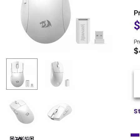
P
Pr
$
S