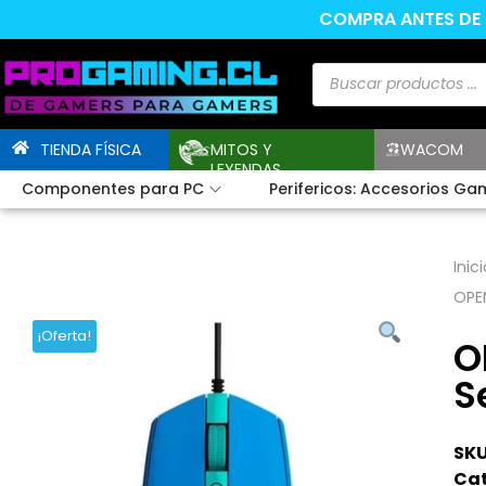
COMPRA ANTES DE L
TIENDA FÍSICA
MITOS Y
WACOM
LEYENDAS
Componentes para PC
Perifericos: Accesorios Ga
Inici
OPEN
¡Oferta!
O
S
SKU
Cat