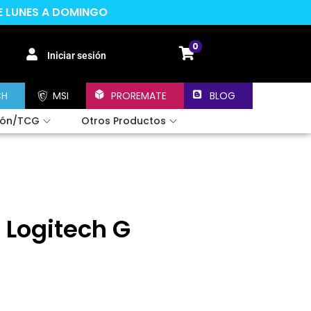
DE LUNES A DOMINGO
0
Iniciar sesión
CH
MSI
PROREMATE
BLOG
ión/TCG
Otros Productos
Logitech G