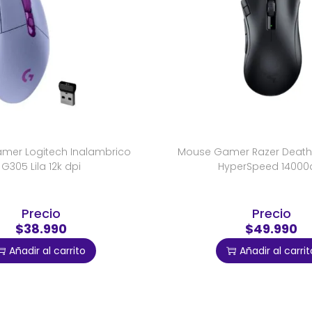
mer Logitech Inalambrico
Mouse Gamer Razer Death
G305 Lila 12k dpi
HyperSpeed 14000
Precio
Precio
$38.990
$49.990
Añadir al carrito
Añadir al carrit