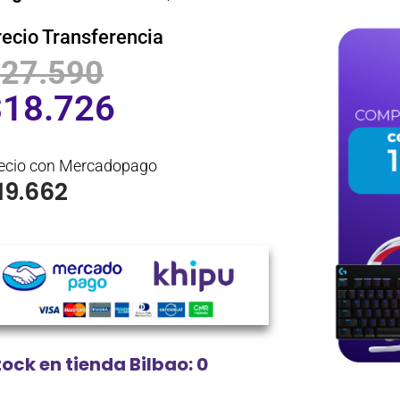
recio Transferencia
$
27.590
$
18.726
ecio con Mercadopago
19.662
tock en tienda Bilbao: 0