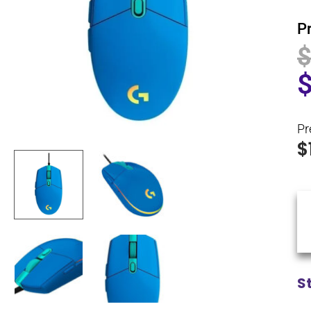
P
Pr
$
S