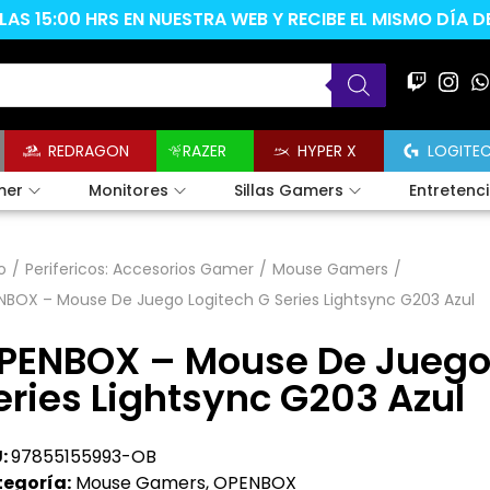
AS 15:00 HRS EN NUESTRA WEB Y RECIBE EL MISMO DÍA 
REDRAGON
RAZER
HYPER X
LOGITE
mer
Monitores
Sillas Gamers
Entretenc
o
/
Perifericos: Accesorios Gamer
/
Mouse Gamers
/
BOX – Mouse De Juego Logitech G Series Lightsync G203 Azul
PENBOX – Mouse De Juego 
eries Lightsync G203 Azul
:
97855155993-OB
egoría:
Mouse Gamers
,
OPENBOX